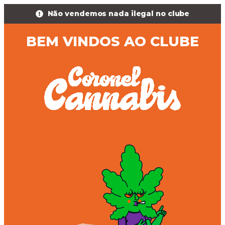
Não vendemos nada ilegal no clube
BEM VINDOS AO CLUBE